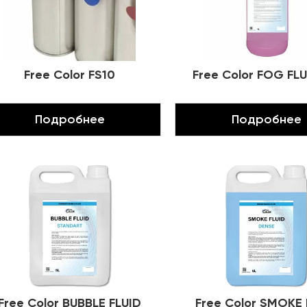
Нижняя механика сцены
Караоке системы
Штанкетные подъемы
Free Color FS10
Free Color FOG FLU
Одежда сцены
Подробнее
Подробнее
Free Color BUBBLE FLUID
Free Color SMOKE 