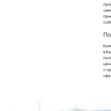
про
свя
при
соб
По
Ком
в К
пол
цен
с п
сфе