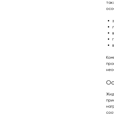
так
осо
Ком
про
нео
Ос
Жид
при
наг
соо