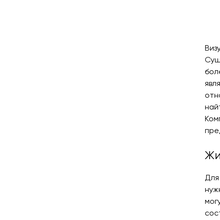
Post
navig
Виз
Сущ
бол
явл
отн
най
Ком
пре
Жи
Для
нуж
мог
сос