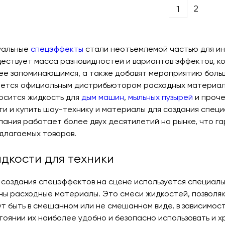
2
1
ation
уальные
спецэффекты
стали неотъемлемой частью для ин
ествует масса разновидностей и вариантов эффектов, к
ее запоминающимся, а также добавят мероприятию боль
яется официальным дистрибьютором расходных материало
осится жидкость для
дым машин
,
мыльных пузырей
и проче
ти и купить шоу-технику и материалы для создания специ
пания работает более двух десятилетий на рынке, что г
длагаемых товаров.
дкости для техники
 создания спецэффектов на сцене используется специаль
ны расходные материалы. Это смеси жидкостей, позволя
ут быть в смешанном или не смешанном виде, в зависимос
тоянии их наиболее удобно и безопасно использовать и х