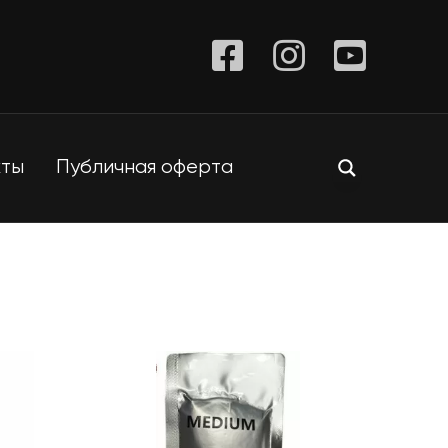
кты
Публичная оферта
Крыши
Стойки
Подиумы
Кабели
Фермы
Фурнитура для
кейсов
та
Цепные лебедки
сцены