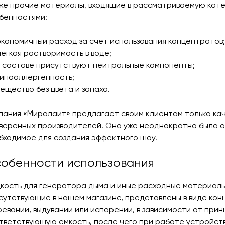
же прочие материалы, входящие в рассматриваемую ка
бенностями:
экономичный расход за счет использования концентратов;
легкая растворимость в воде;
в составе присутствуют нейтральные компоненты;
гипоаллергенность;
вещество без цвета и запаха.
пания «Миралайт» предлагает своим клиентам только ка
веренных производителей. Она уже неоднократно была оп
бходимое для создания эффектного шоу.
обенности использования
кость для генератора дыма
и иные расходные материалы
сутствующие в нашем магазине, представлены в виде ко
ревании, выдувании или испарении, в зависимости от пр
тветствующую емкость, после чего при работе устройст