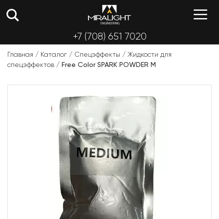
Перейти
М
к
содержимому
+7 (708) 651 7020
Главная
/
Каталог
/
Спецэффекты
/
Жидкости для
спецэффектов
/
Free Color SPARK POWDER M