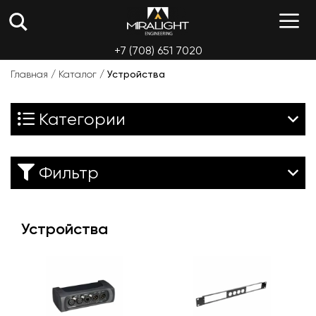
Перейти
М
к
содержимому
+7 (708) 651 7020
Главная
/
Каталог
/
Устройства
Категории
Фильтр
Устройства