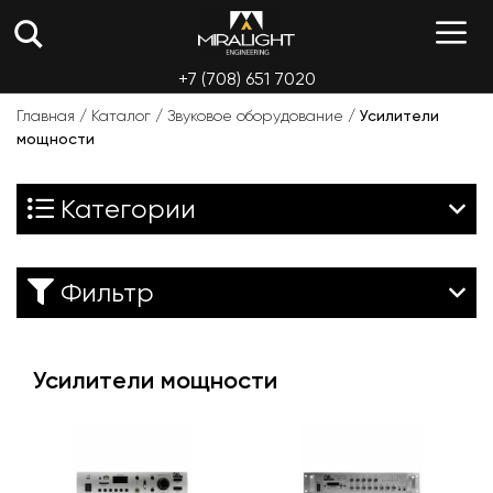
Перейти
М
к
содержимому
+7 (708) 651 7020
Главная
/
Каталог
/
Звуковое оборудование
/
Усилители
мощности
Категории
Фильтр
Усилители мощности