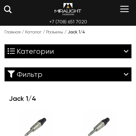
Перейти
М
к
содержимому
+7 (708) 651 7020
Главная
/
Каталог
/
Разъемы
/
Jack 1/4
Категории
Фильтр
Jack 1/4