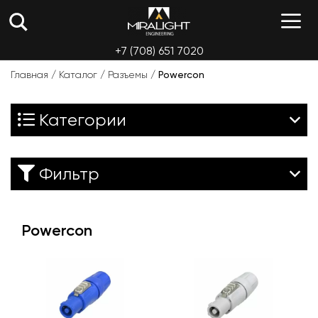
Перейти
М
к
содержимому
+7 (708) 651 7020
Главная
/
Каталог
/
Разъемы
/
Powercon
Категории
Фильтр
Powercon