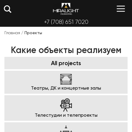
Перейти
М
к
содержимому
+7 (708) 651 7020
Главная
/
Проекты
Какие объекты реализуем
All projects
Театры, ДК и концертные залы
Телестудии и телепроекты