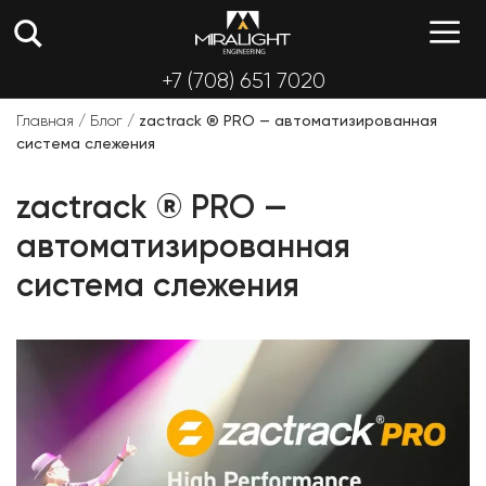
Перейти
М
к
содержимому
+7 (708) 651 7020
Главная
/
Блог
/
zactrack ® PRO — автоматизированная
система слежения
zactrack ® PRO —
автоматизированная
система слежения