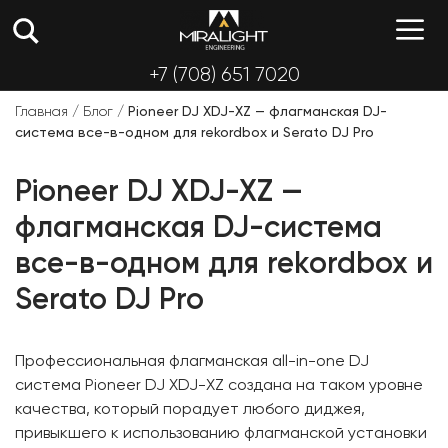
Перейти
М
к
содержимому
+7 (708) 651 7020
Главная
/
Блог
/
Pioneer DJ XDJ-XZ — флагманская DJ-
система все-в-одном для rekordbox и Serato DJ Pro
Pioneer DJ XDJ-XZ —
флагманская DJ-система
все-в-одном для rekordbox и
Serato DJ Pro
Профессиональная флагманская all-in-one DJ
система Pioneer DJ XDJ-XZ создана на таком уровне
качества, который порадует любого диджея,
привыкшего к использованию флагманской установки