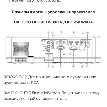
переменного тока, 50/60 Гц.
Разъемы и органы управления проекторов
EIKI 3LCD EK-130U WUXGA /EK-131W WXGA
①MONO(R/L): Для монофонического аудиосигнала-
аудиоразъемы RCA.
②AUDIO OUT: 3.5mm MiniStereo. Подключите к этому
разъему внешний аудиоусилитель.