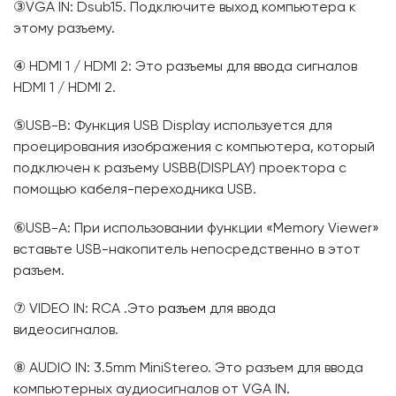
③VGA IN: Dsub15. Подключите выход компьютера к
этому разъему.
④ HDMI 1 / HDMI 2: Это разъемы для ввода сигналов
HDMI 1 / HDMI 2.
⑤USB-B: Функция USB Display используется для
проецирования изображения с компьютера, который
подключен к разъему USBB(DISPLAY) проектора с
помощью кабеля-переходника USB.
⑥USB-A: При использовании функции «Memory Viewer»
вставьте USB-накопитель непосредственно в этот
разъем.
⑦ VIDEO IN: RCA .Это
разъем
для ввода
видеосигналов.
⑧ AUDIO IN: 3.5mm MiniStereo. Это разъем для ввода
компьютерных аудиосигналов от VGA IN.