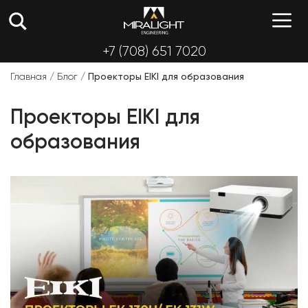
Перейти
М
к
содержимому
+7 (708) 651 7020
Главная
/
Блог
/
Проекторы EIKI для образования
Проекторы EIKI для
образования