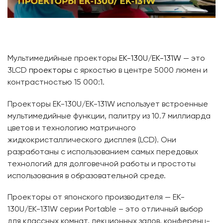
Мультимедийные проекторы
EK-130U
/
EK-131W
— это
3LCD
проекторы
с яркостью в центре 5000 люмен и
контрастностью 15 000:1.
Проекторы EK-130U/EK-131W использует встроенные
мультимедийные функции, палитру из 10.7 миллиарда
цветов и технологию матричного
жидкокристаллического дисплея (LCD). Они
разработаны с использованием самых передовых
технологий для долговечной работы и простоты
использования в образовательной среде.
Проекторы от японского производителя — EK-
130U/EK-131W серии Portable – это отличный выбор
для классных комнат, лекционных залов, конференц-