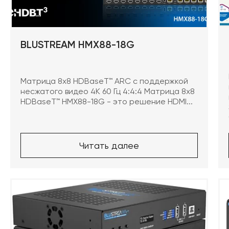
Нижняя механика сцены
Караоке системы
BLUSTREAM HMX88-18G
Штанкетные подъемы
Одежда сцены
Матрица 8x8 HDBaseT™ ARC с поддержкой
несжатого видео 4K 60 Гц 4:4:4 Матрица 8x8
HDBaseT™ HMX88-18G - это решение HDMI...
Читать далее