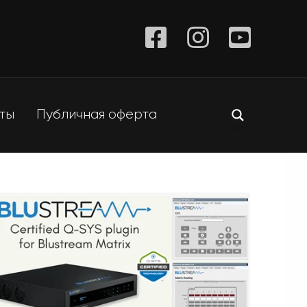
ты
Публичная оферта
Крыши
Стойки
Подиумы
Кабели
Фермы
Фурнитура для
кейсов
та
Цепные лебедки
сцены