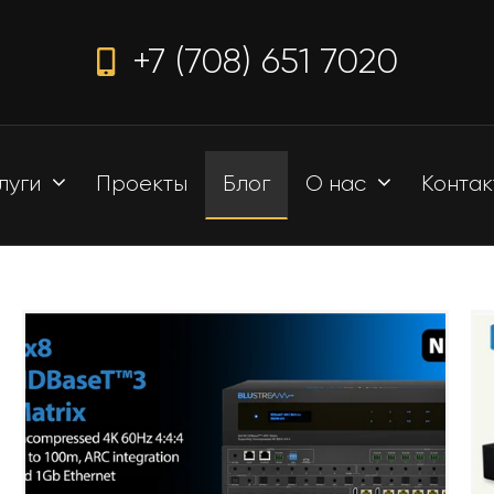
+7 (708) 651 7020
луги
Проекты
Блог
О нас
Контак
Генераторы дыма
Сервисное обслуживание
Проекторы
Генераторы мыльных
Инсталляции
пузырей
Системная интеграция
Генераторы огня
Проектирование звука и све
Генераторы тумана
ты
Экспертиза механики сцены
Жидкости для
оры
спецэффектов
Проектирование механики 
Свет для дискотек