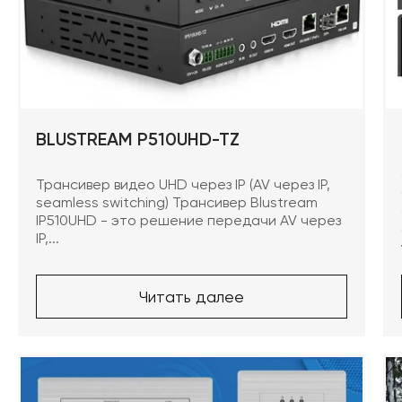
BLUSTREAM P510UHD-TZ
Трансивер видео UHD через IP (AV через IP,
seamless switching) Трансивер Blustream
IP510UHD - это решение передачи AV через
IP,...
Читать далее