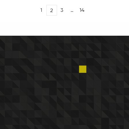
1
3
…
14
2