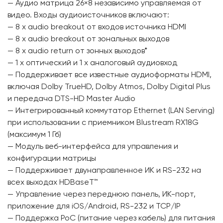
— Аудио матрица 26×8 независимо управляемая от
видео. Входы аудиоисточников включают:
— 8 x audio breakout от входов источника HDMI
— 8 x audio breakout от зональных выходов
— 8 x audio return от зонных выходов*
— 1 x оптический и 1 x аналоговый аудиовход
— Поддерживает все известные аудиоформаты HDMI,
включая Dolby TrueHD, Dolby Atmos, Dolby Digital Plus
и передача DTS-HD Master Audio
— Интегрированный коммутатор Ethernet (LAN Serving)
при использовании с приемником Blustream RX18G
(максимум 1 Гб)
— Модуль веб-интерфейса для управления и
конфигурации матрицы
— Поддерживает двунаправленное ИК и RS-232 на
всех выходах HDBaseT™
— Управление через переднюю панель, ИК-порт,
приложение для iOS/Android, RS-232 и TCP/IP
— Поддержка PoC (питание через кабель) для питания