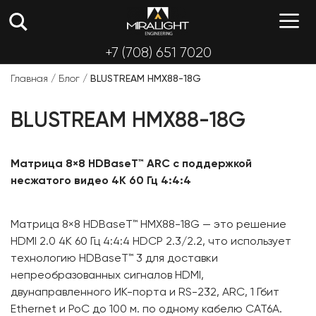
Перейти
М
к
содержимому
+7 (708) 651 7020
Главная
/
Блог
/
BLUSTREAM HMX88-18G
BLUSTREAM HMX88-18G
Матрица 8×8 HDBaseT™ ARC с поддержкой
несжатого видео 4K 60 Гц 4:4:4
Матрица 8×8 HDBaseT™ HMX88-18G — это решение
HDMI 2.0 4K 60 Гц 4:4:4 HDCP 2.3/2.2, что использует
технологию HDBaseT™ 3 для доставки
непреобразованных сигналов HDMI,
двунаправленного ИК-порта и RS-232, ARC, 1 Гбит
Ethernet и PoC до 100 м. по одному кабелю CAT6A.