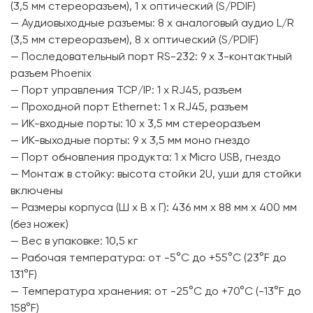
(3,5 мм стереоразъем), 1 x оптический (S/PDIF)
— Аудиовыходные разъемы: 8 x аналоговый аудио L/R
(3,5 мм стереоразъем), 8 x оптический (S/PDIF)
— Последовательный порт RS-232: 9 x 3-контактный
разъем Phoenix
— Порт управления TCP/IP: 1 x RJ45, разъем
— Проходной порт Ethernet: 1 x RJ45, разъем
— ИК-входные порты: 10 x 3,5 мм стереоразъем
— ИК-выходные порты: 9 x 3,5 мм моно гнездо
— Порт обновления продукта: 1 x Micro USB, гнездо
— Монтаж в стойку: высота стойки 2U, уши для стойки
включены
— Размеры корпуса (Ш x В x Г): 436 мм x 88 мм x 400 мм
(без ножек)
— Вес в упаковке: 10,5 кг
— Рабочая температура: от -5°C до +55°C (23°F до
131°F)
— Температура хранения: от -25°C до +70°C (-13°F до
158°F)