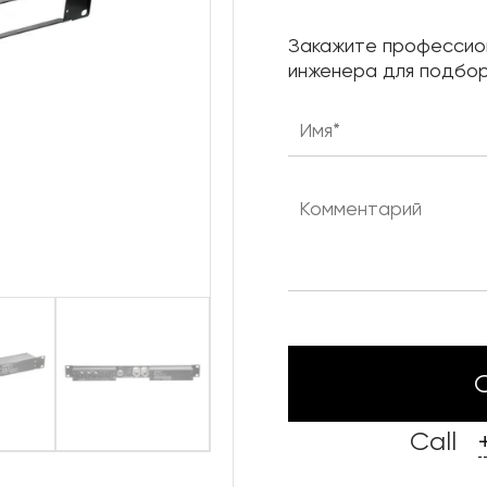
Нижняя механика сцены
Закажите профессио
Караоке системы
инженера для подбор
Штанкетные подъемы
Одежда сцены
Call