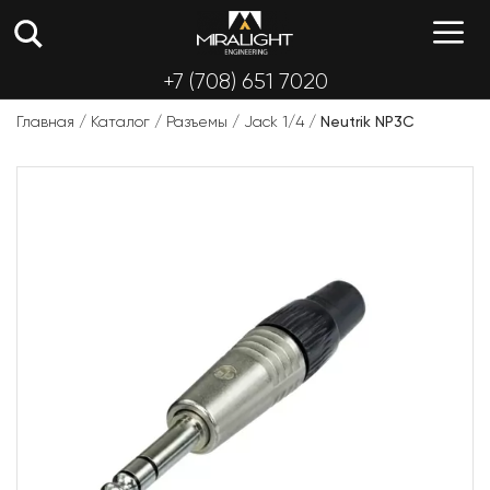
Перейти
М
к
содержимому
+7 (708) 651 7020
Главная
/
Каталог
/
Разъемы
/
Jack 1/4
/
Neutrik NP3C