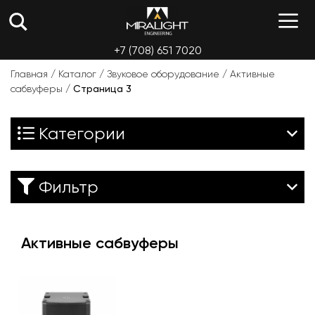
Перейти
М
к
содержимому
+7 (708) 651 7020
Главная
/
Каталог
/
Звуковое оборудование
/
Активные
сабвуферы
/
Страница 3
Категории
Фильтр
Активные сабвуферы