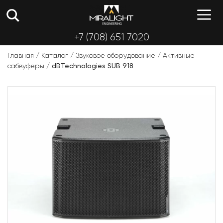
Перейти
М
к
содержимому
+7 (708) 651 7020
Главная
/
Каталог
/
Звуковое оборудование
/
Активные
сабвуферы
/
dBTechnologies SUB 918