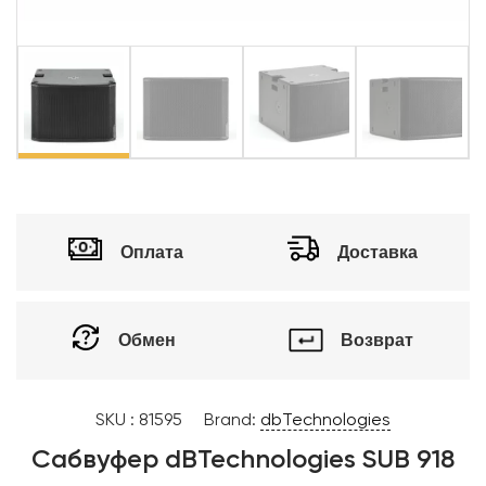
vious
Ne
Оплата
Доставка
Обмен
Возврат
SKU :
81595
Brand:
dbTechnologies
Сабвуфер dBTechnologies SUB 918