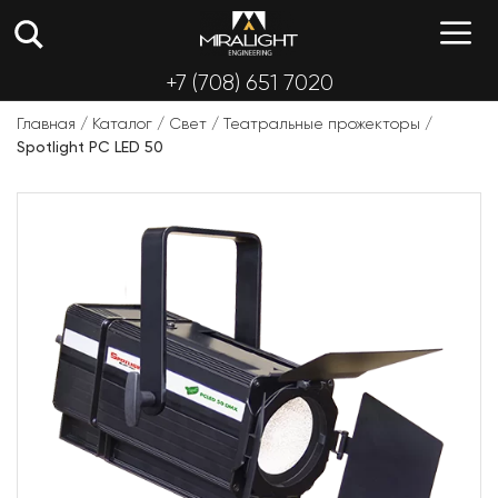
Перейти
М
к
содержимому
+7 (708) 651 7020
Главная
/
Каталог
/
Свет
/
Театральные прожекторы
/
Spotlight PC LED 50