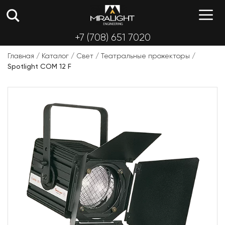
Перейти
М
к
содержимому
+7 (708) 651 7020
Главная
/
Каталог
/
Свет
/
Театральные прожекторы
/
Spotlight COM 12 F