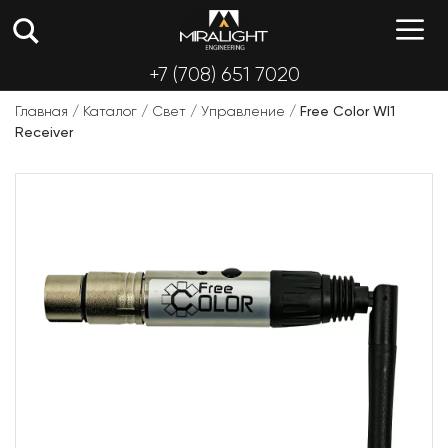
Перейти
М
к
содержимому
+7 (708) 651 7020
Главная
/
Каталог
/
Свет
/
Управление
/
Free Color WI1
Receiver