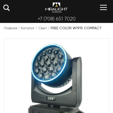
Перейти
М
к
содержимому
+7 (708) 651 7020
Главная
/
Каталог
/
Свет
/
FREE COLOR W1915 COMPACT