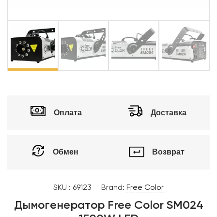
vious
Ne
Оплата
Доставка
Обмен
Возврат
SKU :
69123
Brand:
Free Color
Дымогенератор Free Color SM024