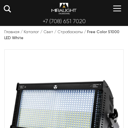
Перейти
М
к
содержимому
+7 (708) 651 7020
Главная
/
Каталог
/
Свет
/
Стробоскопы
/
Free Color S1000
LED White