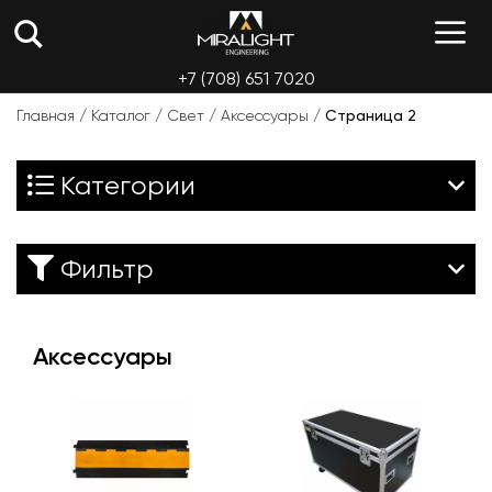
Перейти
М
к
содержимому
+7 (708) 651 7020
Главная
/
Каталог
/
Свет
/
Аксессуары
/
Страница 2
Категории
Фильтр
Аксессуары