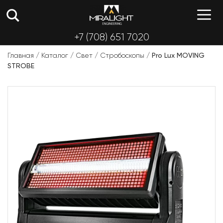
Перейти
М
к
содержимому
+7 (708) 651 7020
Главная
/
Каталог
/
Свет
/
Стробоскопы
/
Pro Lux MOVING
STROBE