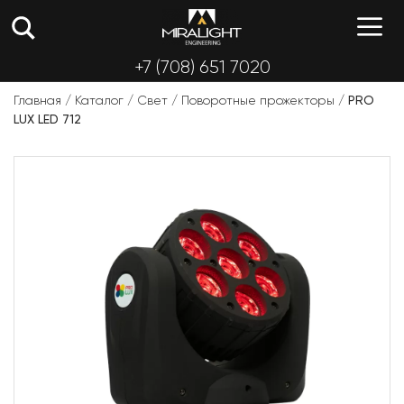
Перейти
М
к
содержимому
+7 (708) 651 7020
Главная
/
Каталог
/
Свет
/
Поворотные прожекторы
/
PRO
LUX LED 712