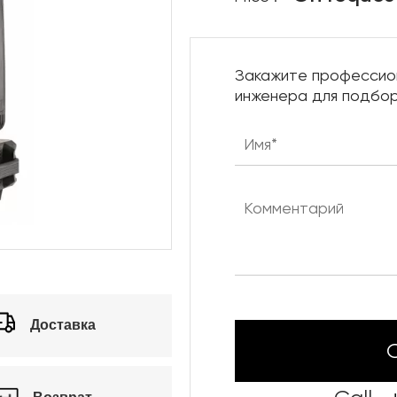
Нижняя механика сцены
Караоке системы
Закажите профессио
Штанкетные подъемы
инженера для подбор
Одежда сцены
Доставка