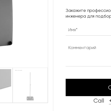
Нижняя механика сцены
Закажите профессио
Караоке системы
инженера для подбор
Штанкетные подъемы
Одежда сцены
Call