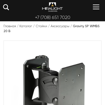
Перейти
М
к
содержимому
+7 (708) 651 7020
Главная
/
Каталог
/
Стойки
/
Аксессуары
/
Gravity SP WMBS
20 B