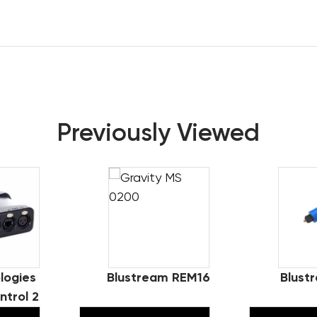
Previously Viewed
logies
Blustream REM16
Blust
trol 2