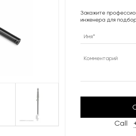
Нижняя механика сцены
Закажите профессио
Караоке системы
инженера для подбор
Штанкетные подъемы
Одежда сцены
Call