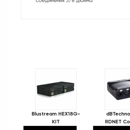
соединения 3/8 дюйма
Blustream HEX18G-
dBTechno
KIT
RDNET Con