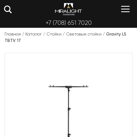
Перейти
М
к
содержимому
+7 (708) 651 7020
Главная
/
Каталог
/
Стойки
/
Световые стойки
/
Gravity LS
TBTV 17