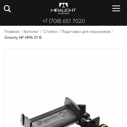
Перейти
М
к
содержимому
+7 (708) 651 7020
Главная
/
Каталог
/
Стойки
/
Подставки для наушников
/
Gravity HP HMS 01 B