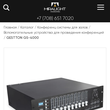
Перейти
М
к
содержимому
+7 (708) 651 7020
Главная
/
Каталог
/
Конференц системы для залов
/
Вспомогательные устройства для проведения конференций
/
GESTTON GS-4000