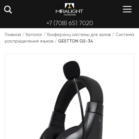
Перейти
М
к
содержимому
+7 (708) 651 7020
Главная
/
Каталог
/
Конференц системы для залов
/
Система
распределения языков
/
GESTTON GS-34