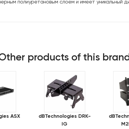
черным полиуретановым слоем и имеет уникальный 
Other products of this bran
gies ASX
dBTechnologies DRK-
dBTechn
IG
M2