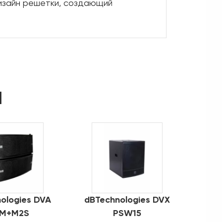
дизайн решетки, создающий
d
ologies DVA
dBTechnologies DVX
M+M2S
PSW15