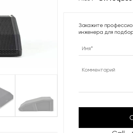
Нижняя механика сцены
Караоке системы
Закажите профессио
Штанкетные подъемы
инженера для подбор
Одежда сцены