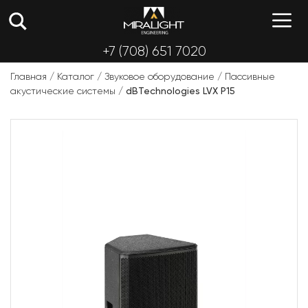
Перейти
М
к
содержимому
+7 (708) 651 7020
Главная
/
Каталог
/
Звуковое оборудование
/
Пассивные
акустические системы
/
dBTechnologies LVX P15