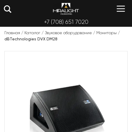
Перейти
М
к
содержимому
+7 (708) 651 7020
Главная
/
Каталог
/
Звуковое оборудование
/
Мониторы
/
dBTechnologies DVX DM28