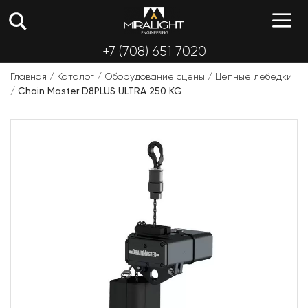
Перейти
М
к
содержимому
+7 (708) 651 7020
Главная
/
Каталог
/
Оборудование сцены
/
Цепные лебедки
/
Chain Master D8PLUS ULTRA 250 KG