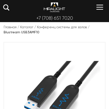
Перейти
М
к
содержимому
+7 (708) 651 7020
Главная
/
Каталог
/
Конференц системы для залов
/
Blustream USB3AMF10