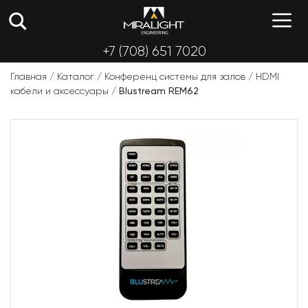
Перейти
М
к
содержимому
+7 (708) 651 7020
Главная
/
Каталог
/
Конференц системы для залов
/
HDMI
кабели и аксессуары
/
Blustream REM62