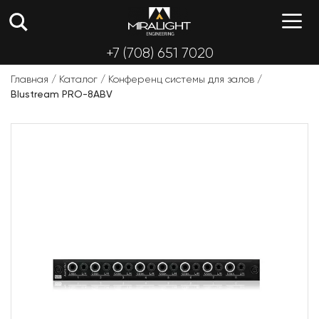
Перейти
М
к
содержимому
+7 (708) 651 7020
Главная
/
Каталог
/
Конференц системы для залов
/
Blustream PRO-8ABV