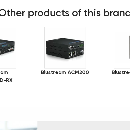
Other products of this bran
eam
Blustream ACM200
Blustr
D-RX