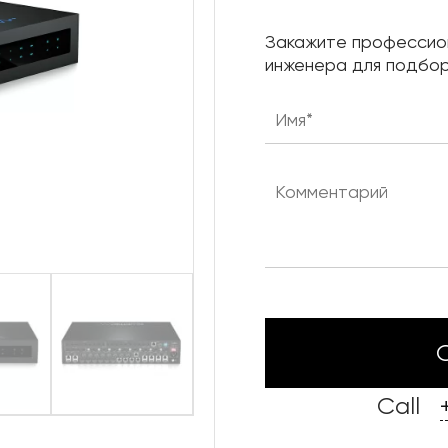
Нижняя механика сцены
Закажите профессио
Караоке системы
инженера для подбор
Штанкетные подъемы
Одежда сцены
Call