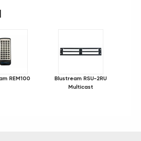
d
eam REM100
Blustream RSU-2RU
Multicast