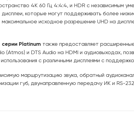
остранство 4K 60 Гц 4:4:4, и HDR с независимым у
е дисплеи, которые могут поддерживать более низки
 максимальное исходное разрешение UHD на диспле
S
серии
Platinum
также предоставляет расширенные 
o (Atmos) и DTS Audio на HDMI и аудиовыходах, по
спользования с различными дисплеями с поддержкой
исимую маршрутизацию звука, обратный аудиоканал 
низации губ, двунаправленную передачу ИК и RS-232