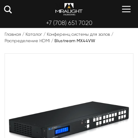
Перейти
М
к
содержимому
+7 (708) 651 7020
Главная
/
Каталог
/
Конференц системы для залов
/
Распределение HDMI
/
Blustream MX44VW