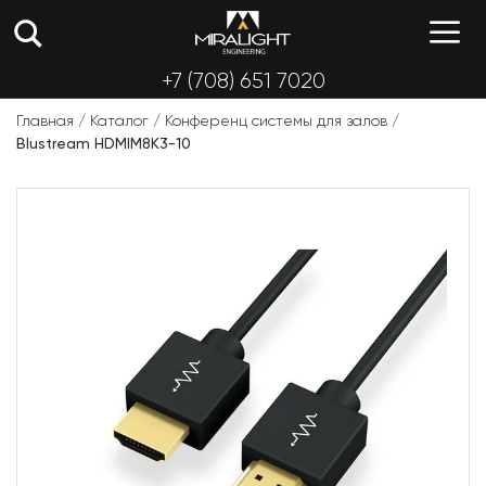
Перейти
М
к
содержимому
+7 (708) 651 7020
Главная
/
Каталог
/
Конференц системы для залов
/
Blustream HDMIM8K3-10