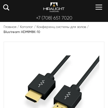
Перейти
М
к
содержимому
+7 (708) 651 7020
Главная
/
Каталог
/
Конференц системы для залов
/
Blustream HDMIM8K-10