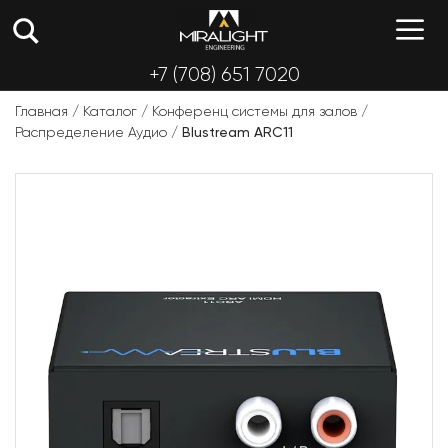
Перейти
М
к
содержимому
+7 (708) 651 7020
Главная
/
Каталог
/
Конференц системы для залов
/
Распределение Аудио
/
Blustream ARC11