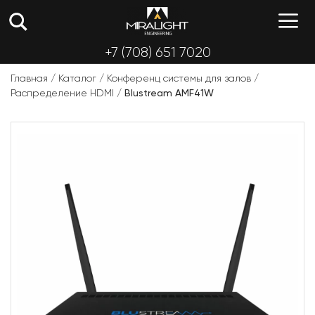
Перейти
М
к
содержимому
+7 (708) 651 7020
Главная
/
Каталог
/
Конференц системы для залов
/
Распределение HDMI
/
Blustream AMF41W