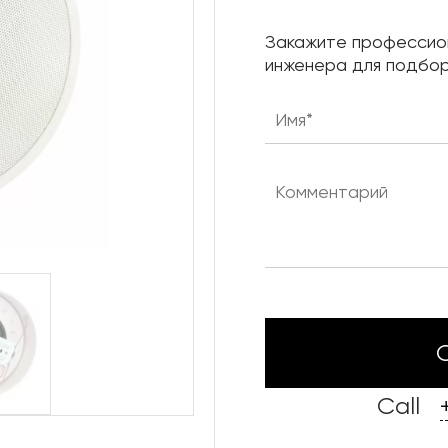
Нижняя механика сцены
Закажите профессио
Караоке системы
инженера для подбор
Штанкетные подъемы
Одежда сцены
Call