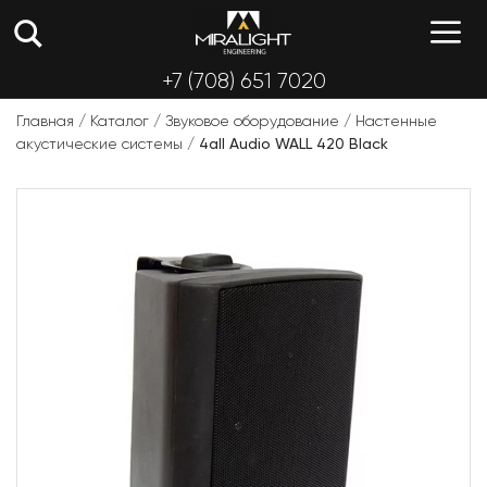
Перейти
М
к
содержимому
+7 (708) 651 7020
Главная
/
Каталог
/
Звуковое оборудование
/
Настенные
акустические системы
/
4all Audio WALL 420 Black