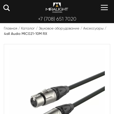
Перейти
М
к
содержимому
+7 (708) 651 7020
Главная
/
Каталог
/
Звуковое оборудование
/
Аксессуары
/
4all Audio MIC021-10M RX