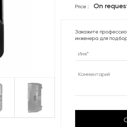
On reques
Price :
Нижняя механика сцены
Караоке системы
Штанкетные подъемы
Закажите профессио
Одежда сцены
инженера для подбор