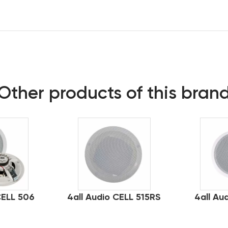
Other products of this bran
CELL 506
4all Audio CELL 515RS
4all Au